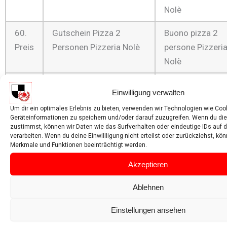
Nolè
60.
Gutschein Pizza 2
Buono pizza 2
Preis
Personen Pizzeria Nolè
persone Pizzeri
Nolè
61.
Gutschein Pizza 2
Buono pizza 2
Einwilligung verwalten
Preis
Personen Pizzeria Nolè
persone Pizzeri
Um dir ein optimales Erlebnis zu bieten, verwenden wir Technologien wie Coo
Nolè
Geräteinformationen zu speichern und/oder darauf zuzugreifen. Wenn du di
zustimmst, können wir Daten wie das Surfverhalten oder eindeutige IDs auf 
62.
Sonnenbrille Bliz
Occhiali da sole
verarbeiten. Wenn du deine Einwillligung nicht erteilst oder zurückziehst, k
Merkmale und Funktionen beeinträchtigt werden.
Preis
Bliz
Akzeptieren
63.
Sonnenbrille Bliz
Occhiali da sole
Ablehnen
Preis
Bliz
Einstellungen ansehen
64.
Tageskarte Family
Giornaliero
Preis
Hallenbad Cron 4
famiglia piscina