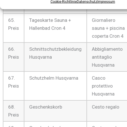
Cookie-Richtlinie
Datenschutz
Impressum
coperta Cron 4
65.
Tageskarte Sauna +
Giornaliero
Preis
Hallenbad Cron 4
sauna + piscina
coperta Cron 4
66.
Schnittschutzbekleidung
Abbigliamento
Preis
Husqvarna
antitaglio
Husqvarna
67.
Schutzhelm Husqvarna
Casco
Preis
protettivo
Husqvarna
68.
Geschenkskorb
Cesto regalo
Preis